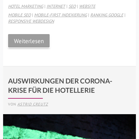
HOTEL MARKETING
|
INTERNET
|
SEO
|
WEBSITE
MOBILE SEO
|
MOBILE-FIRST INDEXIERUNG
|
RANKING GOOGLE
|
RESPONSIVE WEBDESIGN
Weiterlesen
AUSWIRKUNGEN DER CORONA-
KRISE FÜR DIE HOTELLERIE
VON
ASTRID CREUTZ