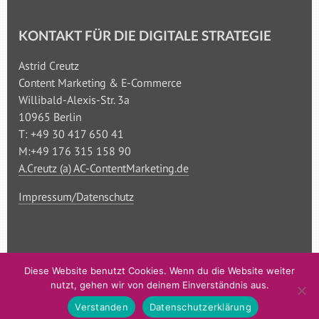
KONTAKT FÜR DIE DIGITALE STRATEGIE
Astrid Creutz
Content Marketing & E-Commerce
Willibald-Alexis-Str. 3a
10965 Berlin
T: +49 30 417 650 41
M:+49 176 315 158 90
A.Creutz (a) AC-ContentMarketing.de
Impressum/Datenschutz
© AC-ContentMarketing | Astrid Creutz
Diese Website benutzt Cookies. Wenn du die Website weiter
nutzt, gehen wir von deinem Einverständnis aus.
Verstanden
Datenschutzerklärung