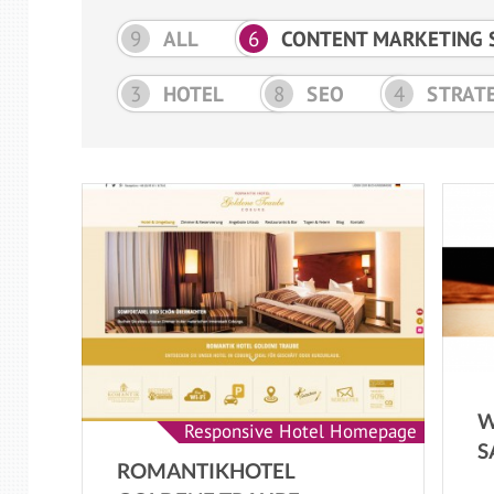
9
ALL
6
CONTENT MARKETING 
3
HOTEL
8
SEO
4
STRATE
W
Responsive Hotel Homepage
S
ROMANTIKHOTEL